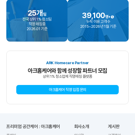
25
개
39,100
팀
명+@
전국 상위 1% 청소팀
누적 이용 고객수
직영 매칭중
2015~2026년 1월 기준
2026.01 기준
ARK Homecare Partner
아크홈케어와 함께 성장할 파트너 모집
상위 1% 청소업체 직영매칭 플랫폼
아크홈케어 직영 입점 문의
프리미엄 공간케어 : 아크홈케어
회사소개
게시판