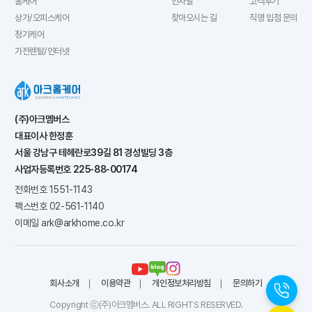
홈케어
인사말
고객후기
상가/오피스케어
찾아오시는 길
직영 입점 문의
정기케어
가전렌탈/인터넷
(주)아크멤버스
대표이사
한정훈
서울 강남구 테헤란로39길 81 경성빌딩 3층
사업자등록번호
225-88-00174
전화번호
1551-1143
팩스번호
02-561-1140
이메일
ark@arkhome.co.kr
회사소개
이용약관
개인정보처리방침
문의하기
Copyright ⓒ(주)아크멤버스. ALL RIGHTS RESERVED.