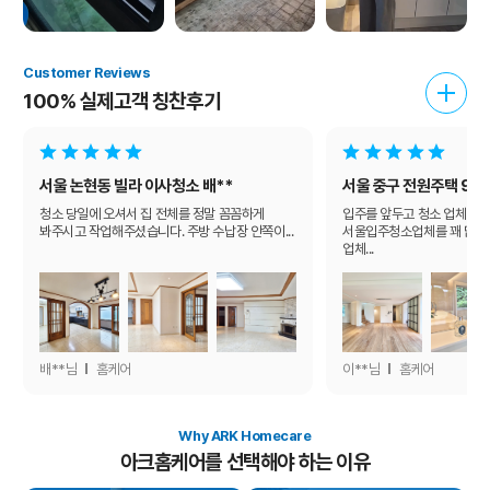
Customer Reviews
100% 실제고객 칭찬후기
서울 논현동 빌라 이사청소
배**
서울 중구 전원주택 90
청소 당일에 오셔서 집 전체를 정말 꼼꼼하게
입주를 앞두고 청소 업체를 
봐주시고 작업해주셨습니다. 주방 수납장 안쪽이...
서울입주청소업체를 꽤 많이 
업체...
배**님
홈케어
이**님
홈케어
Why ARK Homecare
아크홈케어를 선택해야 하는 이유