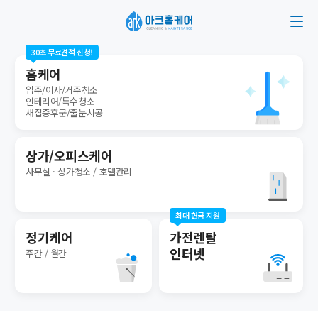
30초 무료견적 신청!
홈케어
입주/이사/거주청소
인테리어/특수청소
새집증후군/줄눈시공
상가/오피스케어
사무실 · 상가청소 / 호텔관리
최대 현금 지원
정기케어
가전렌탈
인터넷
주간 / 월간